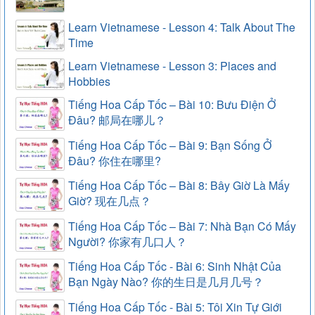
Learn Vietnamese - Lesson 4: Talk About The
Time
Learn Vietnamese - Lesson 3: Places and
Hobbies
Tiếng Hoa Cấp Tốc – Bài 10: Bưu Điện Ở
Đâu? 邮局在哪儿？
Tiếng Hoa Cấp Tốc – Bài 9: Bạn Sống Ở
Đâu? 你住在哪里?
Tiếng Hoa Cấp Tốc – Bài 8: Bây Giờ Là Mấy
Giờ? 现在几点？
Tiếng Hoa Cấp Tốc – Bài 7: Nhà Bạn Có Mấy
Người? 你家有几口人？
Tiếng Hoa Cấp Tốc - Bài 6: Sinh Nhật Của
Bạn Ngày Nào? 你的生日是几月几号？
Tiếng Hoa Cấp Tốc - Bài 5: Tôi Xin Tự Giới