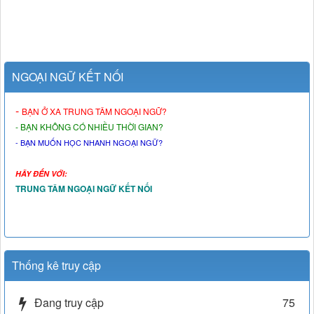
NGOẠI NGỮ KẾT NỐI
-
BẠN Ở XA TRUNG TÂM NGOẠI NGỮ?
- BẠN KHÔNG CÓ NHIỀU THỜI GIAN?
- BẠN MUỐN HỌC NHANH NGOẠI NGỮ?
HÃY ĐẾN VỚI:
TRUNG TÂM NGOẠI NGỮ KẾT NỐI
Thống kê truy cập
Đang truy cập
75