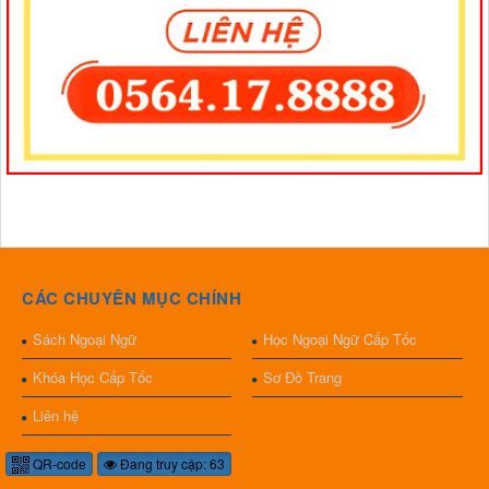
CÁC CHUYÊN MỤC CHÍNH
Sách Ngoại Ngữ
Học Ngoại Ngữ Cấp Tốc
Khóa Học Cấp Tốc
Sơ Đồ Trang
Liên hệ
QR-code
Đang truy cập: 63