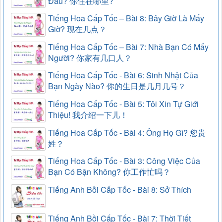
Đâu? 你住在哪里?
Tiếng Hoa Cấp Tốc – Bài 8: Bây Giờ Là Mấy
Giờ? 现在几点？
Tiếng Hoa Cấp Tốc – Bài 7: Nhà Bạn Có Mấy
Người? 你家有几口人？
Tiếng Hoa Cấp Tốc - Bài 6: Sinh Nhật Của
Bạn Ngày Nào? 你的生日是几月几号？
Tiếng Hoa Cấp Tốc - Bài 5: Tôi Xin Tự Giới
Thiệu! 我介绍一下儿！
Tiếng Hoa Cấp Tốc - Bài 4: Ông Họ Gì? 您贵
姓？
Tiếng Hoa Cấp Tốc - Bài 3: Công Việc Của
Bạn Có Bận Không? 你工作忙吗？
Tiếng Anh Bồi Cấp Tốc - Bài 8: Sở Thích
Tiếng Anh Bồi Cấp Tốc - Bài 7: Thời Tiết