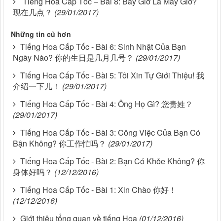
Tiếng Hoa Cấp Tốc – Bài 8: Bây Giờ Là Mấy Giờ?
现在几点？
(29/01/2017)
Những tin cũ hơn
Tiếng Hoa Cấp Tốc - Bài 6: Sinh Nhật Của Bạn
Ngày Nào? 你的生日是几月几号？
(29/01/2017)
Tiếng Hoa Cấp Tốc - Bài 5: Tôi Xin Tự Giới Thiệu! 我
介绍一下儿！
(29/01/2017)
Tiếng Hoa Cấp Tốc - Bài 4: Ông Họ Gì? 您贵姓？
(29/01/2017)
Tiếng Hoa Cấp Tốc - Bài 3: Công Việc Của Bạn Có
Bận Không? 你工作忙吗？
(29/01/2017)
Tiếng Hoa Cấp Tốc - Bài 2: Bạn Có Khỏe Không? 你
身体好吗？
(12/12/2016)
Tiếng Hoa Cấp Tốc - Bài 1: Xin Chào 你好！
(12/12/2016)
Giới thiệu tổng quan về tiếng Hoa
(01/12/2016)