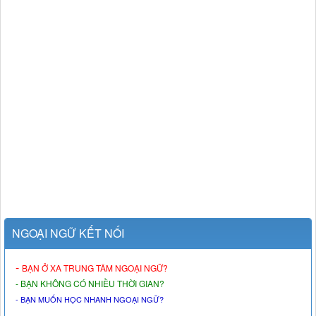
NGOẠI NGỮ KẾT NỐI
-
BẠN Ở XA TRUNG TÂM NGOẠI NGỮ?
- BẠN KHÔNG CÓ NHIỀU THỜI GIAN?
- BẠN MUỐN HỌC NHANH NGOẠI NGỮ?