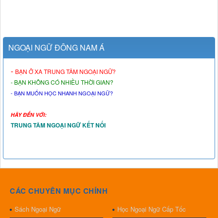
NGOẠI NGỮ ĐÔNG NAM Á
-
BẠN Ở XA TRUNG TÂM NGOẠI NGỮ?
- BẠN KHÔNG CÓ NHIỀU THỜI GIAN?
- BẠN MUỐN HỌC NHANH NGOẠI NGỮ?
HÃY ĐẾN VỚI:
TRUNG TÂM NGOẠI NGỮ KẾT NỐI
CÁC CHUYÊN MỤC CHÍNH
Sách Ngoại Ngữ
Học Ngoại Ngữ Cấp Tốc