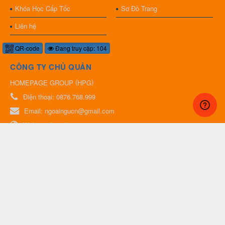
Khóa Học Cấp Tốc
Sơ Đồ Trang
Liên hệ
QR-code
Đang truy cập: 104
CÔNG TY CHỦ QUẢN
(
)
HOMEPAGE GROUP
HPG
Điện thoại:
0876.768.999
Email:
ngoaingucn@gmail.com
Website:
http://www.ngoaingucaptoc.com
WEBSITE LIÊN KẾT
Homepage Group
Ngoại Ngữ Cấp Tốc
Đào Tạo Trực Tuyến
Quà Lưu Niệm Việt Nam
Ngoại Ngữ Chuyên Ngành
Trung Tâm Ngoại Ngữ Kết Nối
​​​​​​​Trang Rao Vặt Đông Nam Á