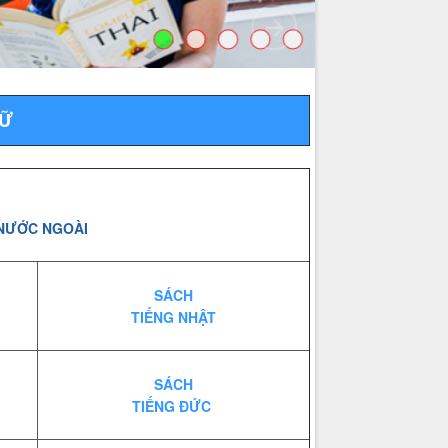
GỮ
 NƯỚC NGOÀI
SÁCH
TIẾNG NHẬT
SÁCH
TIẾNG ĐỨC