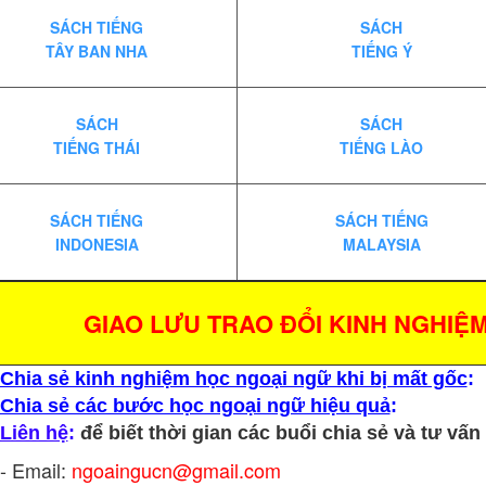
SÁCH TIẾNG
SÁCH
TÂY BAN NHA
TIẾNG Ý
SÁCH
SÁCH
TIẾNG THÁI
TIẾNG LÀO
SÁCH TIẾNG
SÁCH TIẾNG
INDONESIA
MALAYSIA
GIAO LƯU TRAO ĐỔI KINH NGHIỆ
Chia sẻ kinh nghiệm học ngoại ngữ khi bị mất gốc
:
Chia sẻ các bước học ngoại ngữ hiệu quả
:
Liên hệ
:
để biết thời gian các buổi chia sẻ và tư vấ
- Email:
ngoaingucn@gmail.com