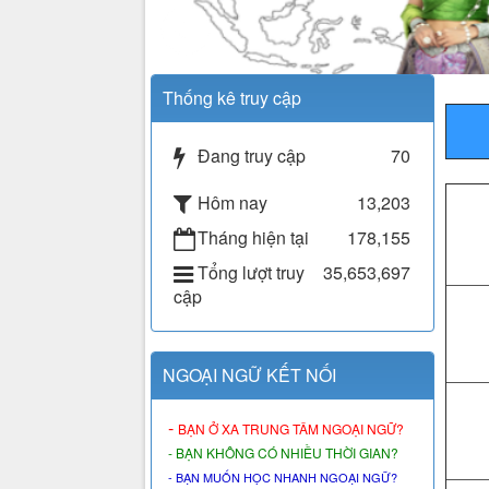
Thống kê truy cập
Đang truy cập
70
Hôm nay
13,203
Tháng hiện tại
178,155
Tổng lượt truy
35,653,697
cập
NGOẠI NGỮ KẾT NỐI
-
BẠN Ở XA TRUNG TÂM NGOẠI NGỮ?
- BẠN KHÔNG CÓ NHIỀU THỜI GIAN?
- BẠN MUỐN HỌC NHANH NGOẠI NGỮ?