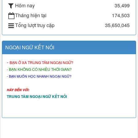
Hôm nay
35,499
Tháng hiện tại
174,503
Tổng lượt truy cập
35,650,045
NGOẠI NGỮ KẾT NỐI
-
BẠN Ở XA TRUNG TÂM NGOẠI NGỮ?
- BẠN KHÔNG CÓ NHIỀU THỜI GIAN?
- BẠN MUỐN HỌC NHANH NGOẠI NGỮ?
HÃY ĐẾN VỚI:
TRUNG TÂM NGOẠI NGỮ KẾT NỐI