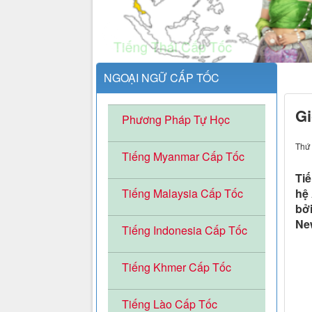
.
NGOẠI NGỮ CẤP TỐC
.
Gi
Phương Pháp Tự Học
Thứ 
Tiếng Myanmar Cấp Tốc
Ti
Tiếng Malaysia Cấp Tốc
hệ 
bởi
Ne
Tiếng Indonesia Cấp Tốc
Tiếng Khmer Cấp Tốc
Tiếng Lào Cấp Tốc