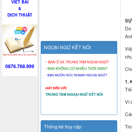
VIẾT BÀI
&
DỊCH THUẬT
SỰ
Do 
Anh
NGOẠI NGỮ KẾT NỐI
Việ
như
-
BẠN Ở XA TRUNG TÂM NGOẠI NGỮ?
0876.768.999
Chú
- BẠN KHÔNG CÓ NHIỀU THỜI GIAN?
- BẠN MUỐN HỌC NHANH NGOẠI NGỮ?
1.
HÃY ĐẾN VỚI:
Tiế
TRUNG TÂM NGOẠI NGỮ KẾT NỐI
Ví 
Các
Tro
Thống kê truy cập