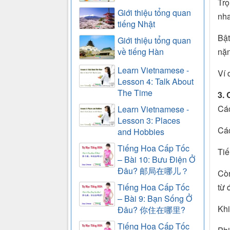
Trọ
Giới thiệu tổng quan
nha
tiếng Nhật
Bật
Giới thiệu tổng quan
nặn
về tiếng Hàn
Learn Vietnamese -
Ví 
Lesson 4: Talk About
The Time
3. 
Các
Learn Vietnamese -
Lesson 3: Places
Các
and Hobbies
Tiếng Hoa Cấp Tốc
Tiế
– Bài 10: Bưu Điện Ở
Đâu? 邮局在哪儿？
Còn
Tiếng Hoa Cấp Tốc
từ 
– Bài 9: Bạn Sống Ở
Khi
Đâu? 你住在哪里?
Tiếng Hoa Cấp Tốc