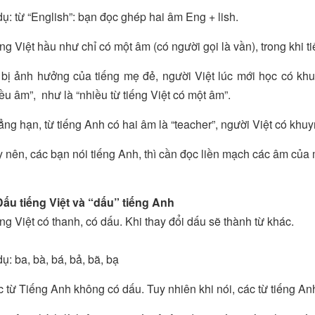
dụ: từ “English”: bạn đọc ghép hai âm Eng + lish.
ng Việt hầu như chỉ có một âm (có người gọi là vần), trong khi 
bị ảnh hưởng của tiếng mẹ đẻ, người Việt lúc mới học có kh
ều âm”, như là “nhiều từ tiếng Việt có một âm”.
ng hạn, từ tiếng Anh có hai âm là “teacher”, người Việt có khuy
 nên, các bạn nói tiếng Anh, thì cần đọc liền mạch các âm của 
Dấu tiếng Việt và “dấu” tiếng Anh
ng Việt có thanh, có dấu. Khi thay đổi dấu sẽ thành từ khác.
dụ: ba, bà, bá, bả, bã, bạ
 từ Tiếng Anh không có dấu. Tuy nhiên khi nói, các từ tiếng An