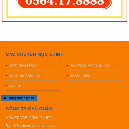
CÁC CHUYÊN MỤC CHÍNH
Sách Ngoại Ngữ
Học Ngoại Ngữ Cấp Tốc
Khóa Học Cấp Tốc
Sơ Đồ Trang
Liên hệ
Đang truy cập: 82
CÔNG TY CHỦ QUẢN
(
)
HOMEPAGE GROUP
HPG
Điện thoại:
0876.768.999