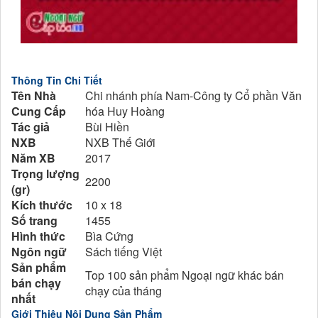
Thông Tin Chi Tiết
Tên Nhà
Chi nhánh phía Nam-Công ty Cổ phần Văn
Cung Cấp
hóa Huy Hoàng
Tác giả
Bùi Hiền
NXB
NXB Thế Giới
Năm XB
2017
Trọng lượng
2200
(gr)
Kích thước
10 x 18
Số trang
1455
Hình thức
Bìa Cứng
Ngôn ngữ
Sách tiếng Việt
Sản phẩm
Top 100 sản phẩm Ngoại ngữ khác bán
bán chạy
chạy của tháng
nhất
Giới Thiệu Nội Dung Sản Phẩm