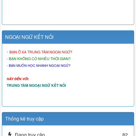
NGOẠI NGỮ KẾT NỐI
-
BẠN Ở XA TRUNG TÂM NGOẠI NGỮ?
- BẠN KHÔNG CÓ NHIỀU THỜI GIAN?
- BẠN MUỐN HỌC NHANH NGOẠI NGỮ?
HÃY ĐẾN VỚI:
TRUNG TÂM NGOẠI NGỮ KẾT NỐI
Thống kê truy cập
Đang truy cập
82