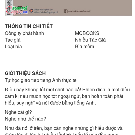
THÔNG TIN CHI TIẾT
Công ty phát hành
MCBOOKS
Tác giả
Nhiều Tác Giả
Loại bìa
Bìa mềm
GIỚI THIỆU SÁCH
Tự học giao tiếp tiếng Anh thực tế
Điều này không tốt một chút nào cả! Phiên dịch là một điều
cấm kị nếu muốn học tốt ngoại ngữ, bạn hoàn toàn phải
hiểu, suy nghĩ và nói được bằng tiếng Anh.
Nghe cái gì?
Nghe như thế nào?
Như đã nói ở trên, bạn cần nghe những gì hiểu được và
được lặp đi lặp lại nhiều lần! Hai yếu tố này đều quan