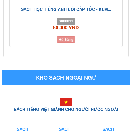
SÁCH HỌC TIẾNG ANH BỒI CẤP TỐC - KÈM...
S000092
80.000 VND
Hết hàng
KHO SÁCH NGOẠI NGỮ
SÁCH TIẾNG VIỆT GIÀNH CHO NGƯỜI NƯỚC NGOÀI
SÁCH
SÁCH
SÁCH