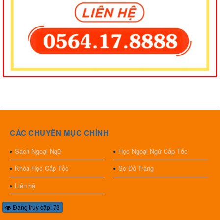
CÁC CHUYÊN MỤC CHÍNH
Sách Ngoại Ngữ
Học Ngoại Ngữ Cấp Tốc
Khóa Học Cấp Tốc
Sơ Đồ Trang
Liên hệ
Đang truy cập: 73