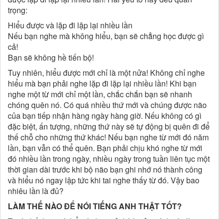
trọng:
Hiểu được và lặp đi lặp lại nhiều lần
Nếu bạn nghe mà không hiểu, bạn sẽ chẳng học được gì
cả!
Bạn sẽ không hề tiến bộ!
Tuy nhiên, hiểu được mới chỉ là một nửa! Không chỉ nghe
hiểu mà bạn phải nghe lặp đi lặp lại nhiều lần! Khi bạn
nghe một từ mới chỉ một lần, chắc chắn bạn sẽ nhanh
chóng quên nó. Có quá nhiều thứ mới và chúng được não
của bạn tiếp nhận hàng ngày hàng giờ. Nếu không có gì
đặc biệt, ấn tượng, những thứ này sẽ tự động bị quên đi để
thế chỗ cho những thứ khác! Nếu bạn nghe từ mới đó năm
lần, bạn vẫn có thể quên. Bạn phải chịu khó nghe từ mới
đó nhiều lần trong ngày, nhiều ngày trong tuần liên tục một
thời gian dài trước khi bộ não bạn ghi nhớ nó thành công
và hiểu nó ngay lập tức khi tai nghe thấy từ đó. Vậy bao
nhiêu lần là đủ?
LÀM THẾ NÀO ĐỂ NÓI TIẾNG ANH THẬT TỐT?