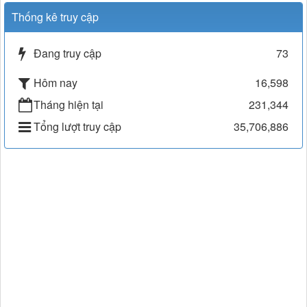
Thống kê truy cập
Đang truy cập
73
Hôm nay
16,598
Tháng hiện tại
231,344
Tổng lượt truy cập
35,706,886