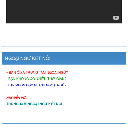
NGOẠI NGỮ KẾT NỐI
-
BẠN Ở XA TRUNG TÂM NGOẠI NGỮ?
- BẠN KHÔNG CÓ NHIỀU THỜI GIAN?
- BẠN MUỐN HỌC NHANH NGOẠI NGỮ?
HÃY ĐẾN VỚI:
TRUNG TÂM NGOẠI NGỮ KẾT NỐI