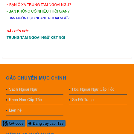
-
BẠN Ở XA TRUNG TÂM NGOẠI NGỮ?
- BẠN KHÔNG CÓ NHIỀU THỜI GIAN?
- BẠN MUỐN HỌC NHANH NGOẠI NGỮ?
HÃY ĐẾN VỚI:
TRUNG TÂM NGOẠI NGỮ KẾT NỐI
CÁC CHUYÊN MỤC CHÍNH
Sách Ngoại Ngữ
Học Ngoại Ngữ Cấp Tốc
Khóa Học Cấp Tốc
Sơ Đồ Trang
Liên hệ
QR-code
Đang truy cập: 123